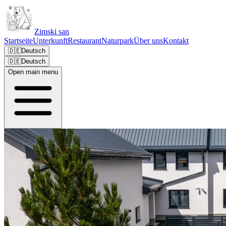
Zimski san
Startseite
Unterkunft
Restaurant
Naturpark
Über uns
Kontakt
🇩🇪
Deutsch
🇩🇪
Deutsch
Open main menu