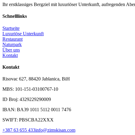
Ihr erstklassiges Bergziel mit luxuriöser Unterkunft, aufregenden A
Schnelllinks
Startseite
Luxuriöse Unterkunft
Restaurant
Naturpark
Über uns
Kontakt
Kontakt
Risovac 627, 88420 Jablanica, BiH
MBS: 101-151-03100767-10
ID Broj: 4329229290009
IBAN: BA39 1011 5112 0011 7476
SWIFT: PBSCBA22XXX
+387 63 655 433
info@zimskisan.com