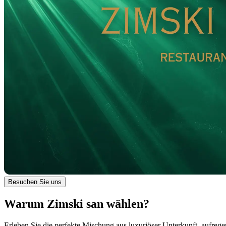
Besuchen Sie uns
Warum Zimski san wählen?
Erleben Sie die perfekte Mischung aus luxuriöser Unterkunft, aufreg