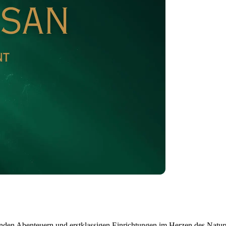
enden Abenteuern und erstklassigen Einrichtungen im Herzen des Naturp