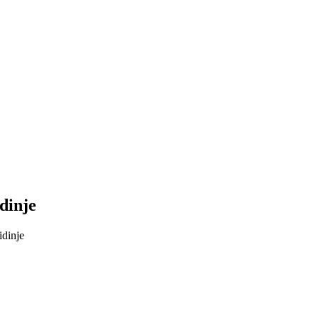
dinje
idinje