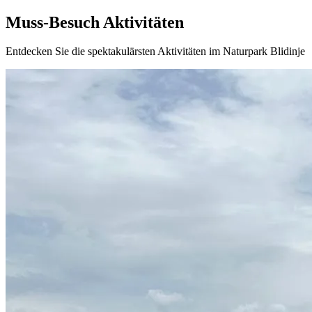
Muss-Besuch Aktivitäten
Entdecken Sie die spektakulärsten Aktivitäten im Naturpark Blidinje