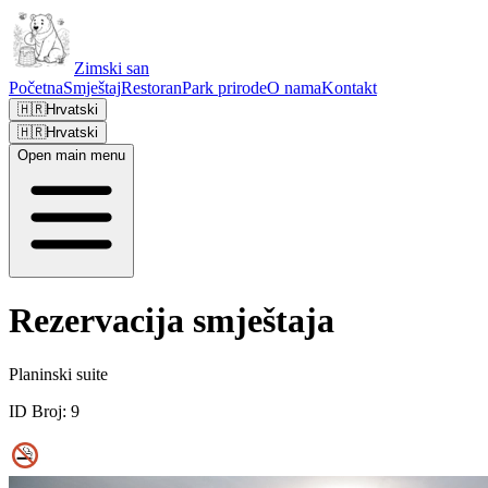
Zimski san
Početna
Smještaj
Restoran
Park prirode
O nama
Kontakt
🇭🇷
Hrvatski
🇭🇷
Hrvatski
Open main menu
Rezervacija smještaja
Planinski suite
ID Broj:
9