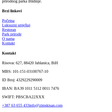
prirodnog parka Blidinje.
Brzi linkovi
Početna
Luksuzni smještaj
Restoran
Park prirode
O nama
Kontakt
Kontakt
Risovac 627, 88420 Jablanica, BiH
MBS: 101-151-03100767-10
ID Broj: 4329229290009
IBAN: BA39 1011 5112 0011 7476
SWIFT: PBSCBA22XXX
+387 63 655 433
info@zimskisan.com