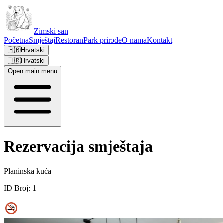
Zimski san
Početna
Smještaj
Restoran
Park prirode
O nama
Kontakt
🇭🇷
Hrvatski
🇭🇷
Hrvatski
Open main menu
Rezervacija smještaja
Planinska kuća
ID Broj:
1