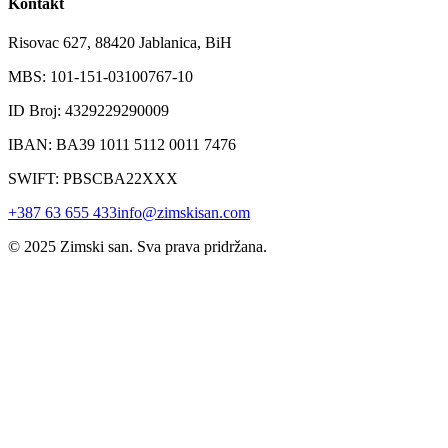
Kontakt
Risovac 627, 88420 Jablanica, BiH
MBS: 101-151-03100767-10
ID Broj: 4329229290009
IBAN: BA39 1011 5112 0011 7476
SWIFT: PBSCBA22XXX
+387 63 655 433
info@zimskisan.com
© 2025 Zimski san. Sva prava pridržana.